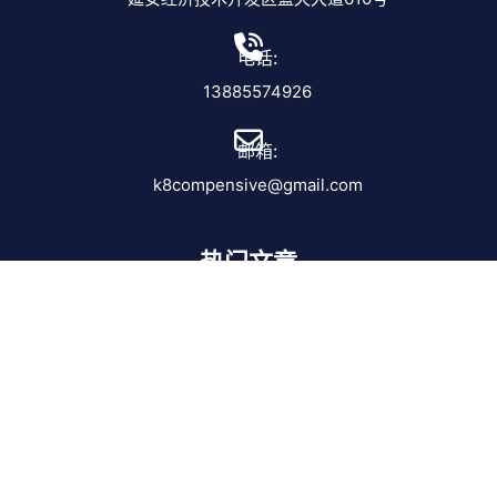
电话:
13885574926
邮箱:
k8compensive@gmail.com
热门文章
kaiyun体育：2026世界杯赛场上的战术分
析与球队战术布置揭秘
2026-08-08
详细解析开运麻将兑换码大全，提供最新有
效兑换码信息，助你轻松兑换稀有道具和提
升战力