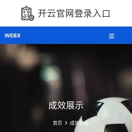
成效展示
首页
成效展示