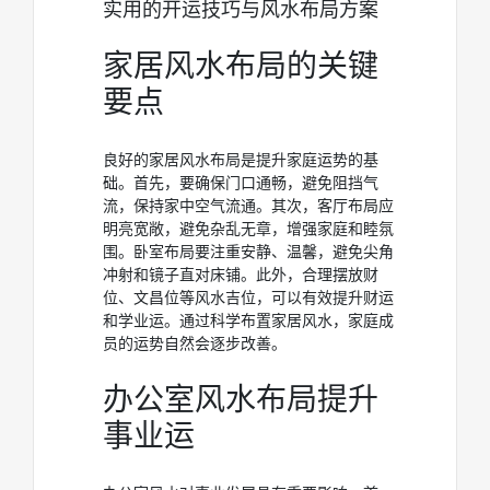
实用的开运技巧与风水布局方案
家居风水布局的关键
要点
良好的家居风水布局是提升家庭运势的基
础。首先，要确保门口通畅，避免阻挡气
流，保持家中空气流通。其次，客厅布局应
明亮宽敞，避免杂乱无章，增强家庭和睦氛
围。卧室布局要注重安静、温馨，避免尖角
冲射和镜子直对床铺。此外，合理摆放财
位、文昌位等风水吉位，可以有效提升财运
和学业运。通过科学布置家居风水，家庭成
员的运势自然会逐步改善。
办公室风水布局提升
事业运