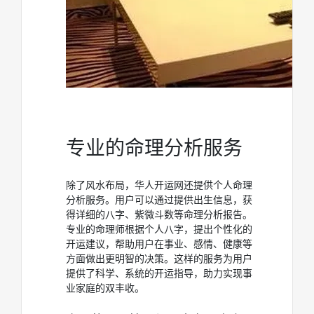
专业的命理分析服务
除了风水布局，华人开运网还提供个人命理
分析服务。用户可以通过提供出生信息，获
得详细的八字、紫微斗数等命理分析报告。
专业的命理师根据个人八字，提出个性化的
开运建议，帮助用户在事业、感情、健康等
方面做出更明智的决策。这样的服务为用户
提供了科学、系统的开运指导，助力实现事
业家庭的双丰收。