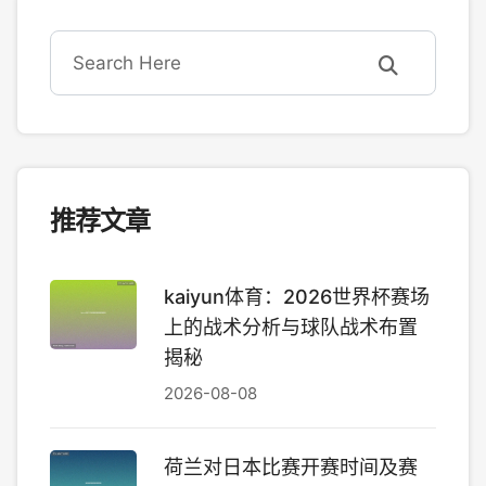
推荐文章
kaiyun体育：2026世界杯赛场
上的战术分析与球队战术布置
揭秘
2026-08-08
荷兰对日本比赛开赛时间及赛