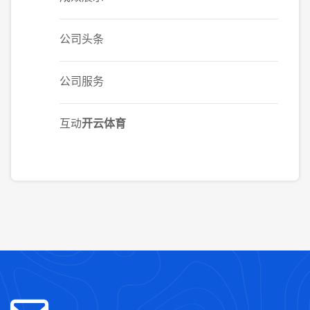
公司头条
公司服务
互动
开云体育