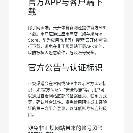
官方APP与客户端下
载
除了网页端，云开体育官网还提供官方APP
下载。用户应通过应用商店（如苹果App
Store、华为应用市场等）搜索“云开体育”进
行下载，避免在非正规网站下载APK文件，
以防被植入恶意软件，危及账号安全。
官方公告与认证标识
正规渠道会在官网或APP中显示官方认证标
识，如“官方认证”、“安全标志”等。用户可
以通过查看网站底部的备案信息、联系方式
等，确认其合法性。避免使用陌生或未经验
证的第三方平台登录，以降低账号被盗的风
险。
避免非正规网站带来的账号风险