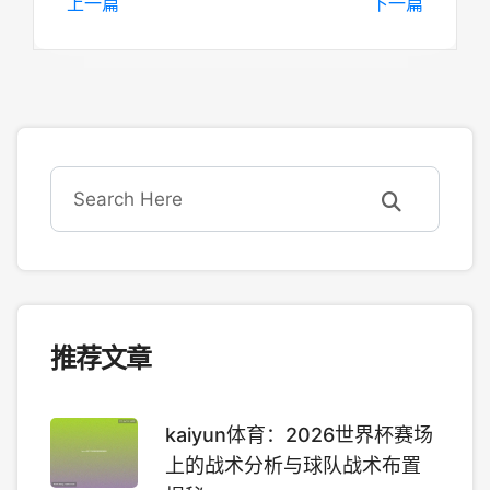
上一篇
下一篇
推荐文章
kaiyun体育：2026世界杯赛场
上的战术分析与球队战术布置