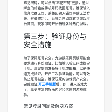
忘记密码，可以点击“忘记密码”链接，通过
绑定的邮箱或手机号码找回账号。确保输入
信息准确无误，避免因输入错误导致无法登
录。登录成功后，系统会自动跳转到游戏平
台首页，玩家即可开始畅玩各种热门游戏。
第三步：验证身份与
安全措施
为了保障账号安全，九游娱乐网页版可能会
要求进行身份验证，比如输入验证码或绑定
手机。建议提前准备好手机或邮箱，以便快
速完成验证。开启二次验证功能，可以有效
防止账号被盗，确保玩家的游戏资产安全。
完成验证
开云手机版
后，即可进入游戏大
厅，享受丰富的娱乐内容和优质的游戏体
验。
常见登录问题及解决方案