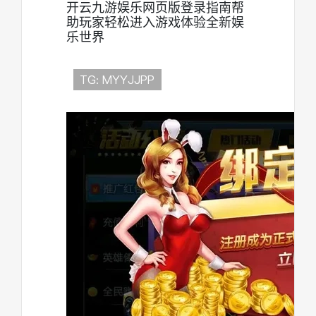
开云九游娱乐网页版登录指南帮
助玩家轻松进入游戏体验全新娱
乐世界