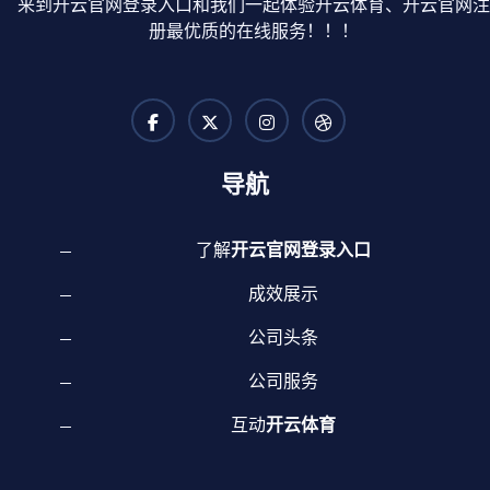
来到开云官网登录入口和我们一起体验开云体育、开云官网
册最优质的在线服务！！！
导航
了解
开云官网登录入口
成效展示
公司头条
公司服务
互动
开云体育