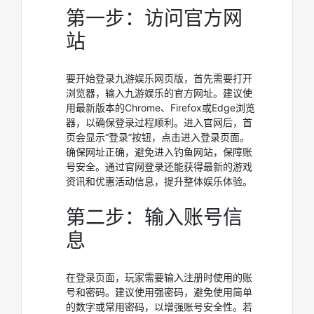
第一步：访问官方网
站
要开始登录九游娱乐网页版，首先需要打开
浏览器，输入九游娱乐的官方网址。建议使
用最新版本的Chrome、Firefox或Edge浏览
器，以确保登录过程顺利。进入官网后，首
页会显示“登录”按钮，点击进入登录页面。
确保网址正确，避免进入钓鱼网站，保障账
号安全。通过官网登录还能获得最新的游戏
资讯和优惠活动信息，提升整体娱乐体验。
第二步：输入账号信
息
在登录页面，玩家需要输入注册时使用的账
号和密码。建议使用强密码，避免使用简单
的数字或常用密码，以增强账号安全性。若