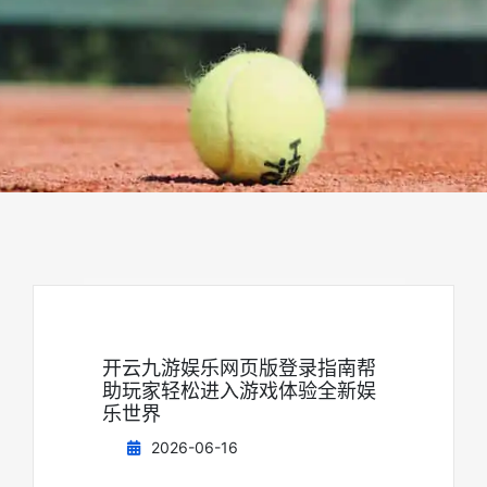
开云九游娱乐网页版登录指南帮
助玩家轻松进入游戏体验全新娱
乐世界
2026-06-16