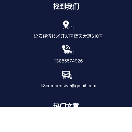
找到我们
地址:
延安经济技术开发区蓝天大道610号
电话:
13885574926
邮箱:
k8compensive@gmail.com
热门文章
kaiyun体育：2026世界杯赛场上的战术分
析与球队战术布置揭秘